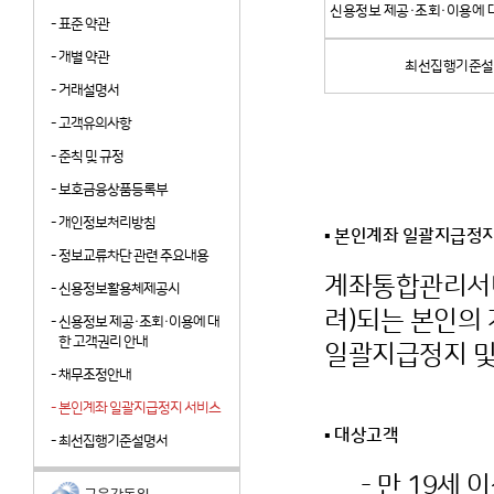
신용정보 제공·조회·이용에 
-
표준 약관
-
개별 약관
최선집행기준설
-
거래설명서
-
고객유의사항
-
준칙 및 규정
-
보호금융상품등록부
-
개인정보처리방침
▪ 본인계좌 일괄지급정
-
정보교류차단 관련 주요내용
계좌통합관리서비
-
신용정보활용체제공시
려)되는 본인의
-
신용정보 제공·조회·이용에 대
한 고객권리 안내
일괄지급정지 및
-
채무조정안내
-
본인계좌 일괄지급정지 서비스
▪ 대상고객
-
최선집행기준설명서
- 만 19세 