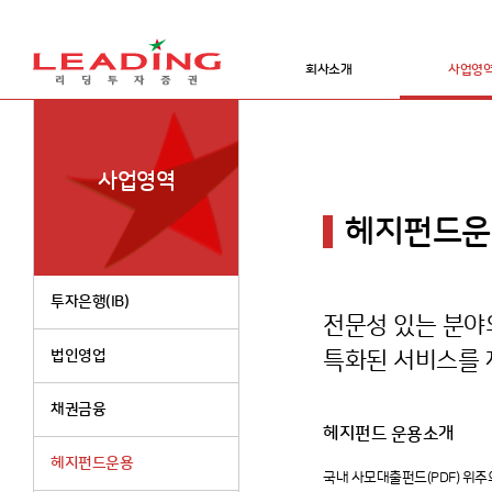
회사소개
사업영
사업영역
헤지펀드운
투자은행(IB)
전문성 있는 분야
법인영업
특화된 서비스를 
채권금융
헤지펀드 운용소개
헤지펀드운용
국내 사모대출펀드(PDF) 위주의 