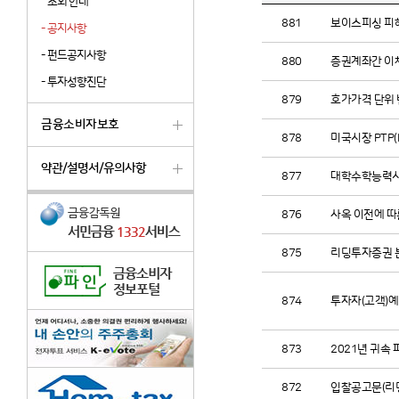
조회 안내
881
보이스피싱 피
-
공지사항
-
펀드공지사항
880
증권계좌간 이체
-
투자성향진단
879
호가가격 단위 
금융소비자보호
878
미국시장 PTP(Pu
약관/설명서/유의사항
877
대학수학능력시험일
876
사옥 이전에 따
875
리딩투자증권 
874
투자자(고객)예
873
2021년 귀속
872
입찰공고문(리딩