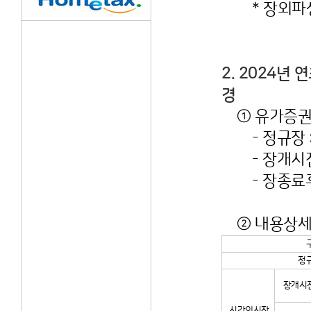
* 장외파생상
2. 2024년 
경
① 유가증권시
- 정규장 :
- 장개시전 
- 장종료후 
② 내용
정
장개시
시간외시장