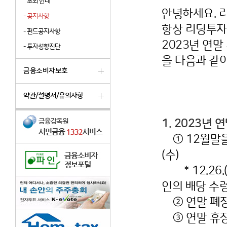
조회 안내
안녕하세요. 
-
공지사항
항상 리딩투자
-
펀드공지사항
2023년 연말
-
투자성향진단
을 다음과 같
금융소비자보호
약관/설명서/유의사항
1. 2023년
① 12월말을 
(수)
* 12.26.
인의 배당 수
② 연말 폐장일(
③ 연말 휴장일(