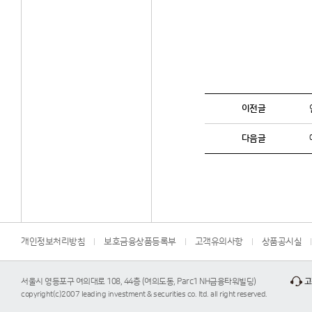
이전글
다음글
개인정보처리방침
보호금융상품등록부
고객유의사항
상품공시실
서울시 영등포구 여의대로 108, 44층 (여의도동, Parc1 NH금융타워빌딩)
고
copyright(c)2007 leading investment & securities co. ltd. all right reserved.