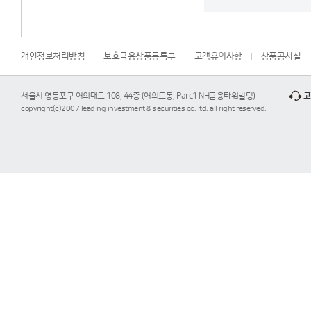
개인정보처리방침
보호금융상품등록부
고객유의사항
상품공시실
서울시 영등포구 여의대로 108, 44층 (여의도동, Parc1 NH금융타워빌딩)
고
copyright(c)2007 leading investment & securities co. ltd. all right reserved.