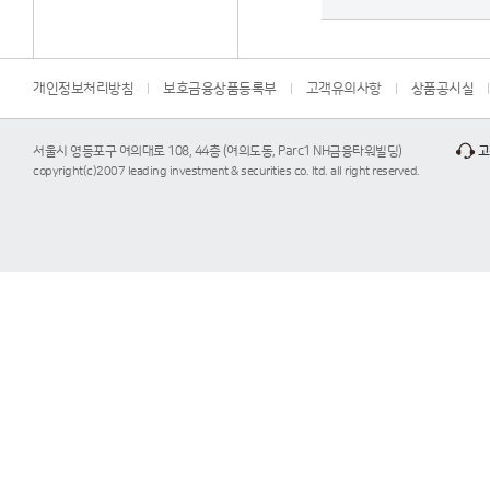
개인정보처리방침
보호금융상품등록부
고객유의사항
상품공시실
서울시 영등포구 여의대로 108, 44층 (여의도동, Parc1 NH금융타워빌딩)
고
copyright(c)2007 leading investment & securities co. ltd. all right reserved.