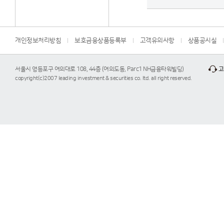
개인정보처리방침
보호금융상품등록부
고객유의사항
상품공시실
서울시 영등포구 여의대로 108, 44층 (여의도동, Parc1 NH금융타워빌딩)
고
copyright(c)2007 leading investment & securities co. ltd. all right reserved.