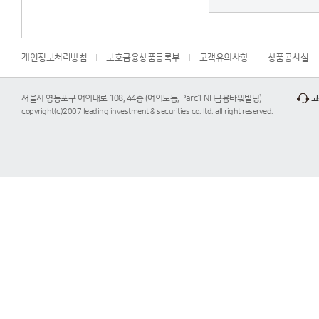
개인정보처리방침
보호금융상품등록부
고객유의사항
상품공시실
서울시 영등포구 여의대로 108, 44층 (여의도동, Parc1 NH금융타워빌딩)
고
copyright(c)2007 leading investment & securities co. ltd. all right reserved.