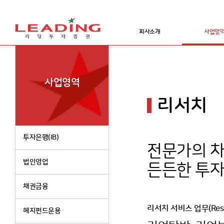
회사소개
사업영
사업영역
리서치
투자은행(IB)
전문가의 
법인영업
든든한 투
채권금융
리서치 서비스 업무(Rese
헤지펀드운용